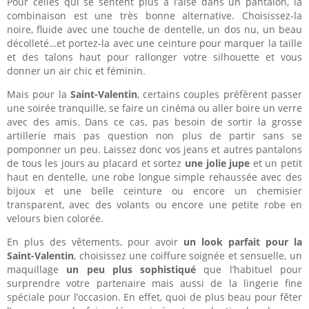
Pour celles qui se sentent plus à l’aise dans un pantalon, la
combinaison est une très bonne alternative. Choisissez-la
noire, fluide avec une touche de dentelle, un dos nu, un beau
décolleté…et portez-la avec une ceinture pour marquer la taille
et des talons haut pour rallonger votre silhouette et vous
donner un air chic et féminin.
Mais pour la
Saint-Valentin
, certains couples préfèrent passer
une soirée tranquille, se faire un cinéma ou aller boire un verre
avec des amis. Dans ce cas, pas besoin de sortir la grosse
artillerie mais pas question non plus de partir sans se
pomponner un peu. Laissez donc vos jeans et autres pantalons
de tous les jours au placard et sortez
une jolie jupe
et un petit
haut en dentelle, une robe longue simple rehaussée avec des
bijoux et une belle ceinture ou encore un chemisier
transparent, avec des volants ou encore une petite robe en
velours bien colorée.
En plus des vêtements, pour avoir
un look parfait pour la
Saint-Valentin
, choisissez une coiffure soignée et sensuelle, un
maquillage
un peu plus sophistiqué
que l’habituel pour
surprendre votre partenaire mais aussi de la lingerie fine
spéciale pour l’occasion. En effet, quoi de plus beau pour fêter