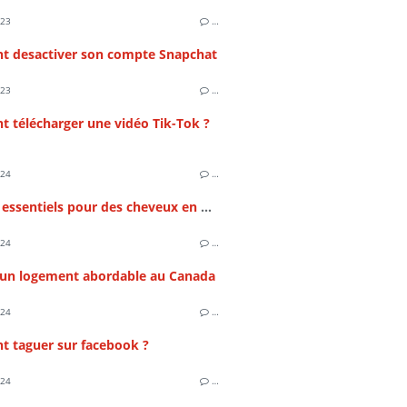
023
…
 desactiver son compte Snapchat
023
…
 télécharger une vidéo Tik-Tok ?
024
…
Conseils essentiels pour des cheveux en pleine santé
024
…
 un logement abordable au Canada
024
…
 taguer sur facebook ?
024
…