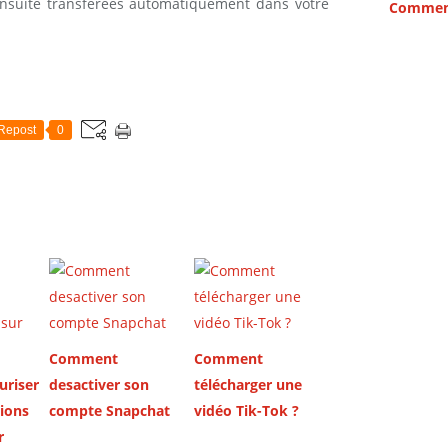
ensuite transférées automatiquement dans votre
Repost
0
Comment
Comment
riser
desactiver son
télécharger une
ions
compte Snapchat
vidéo Tik-Tok ?
r