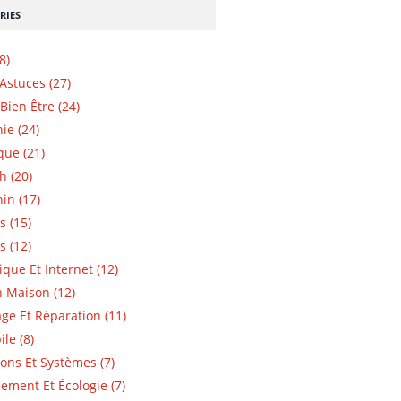
RIES
8)
 Astuces (27)
Bien Être (24)
ie (24)
que (21)
h (20)
in (17)
s (15)
s (12)
ique Et Internet (12)
n Maison (12)
e Et Réparation (11)
le (8)
ions Et Systèmes (7)
ement Et Écologie (7)