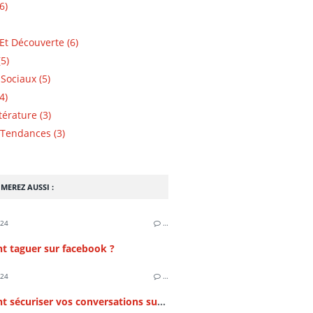
6)
Et Découverte (6)
5)
Sociaux (5)
4)
ttérature (3)
Tendances (3)
MEREZ AUSSI :
024
…
 taguer sur facebook ?
024
…
Comment sécuriser vos conversations sur Messenger