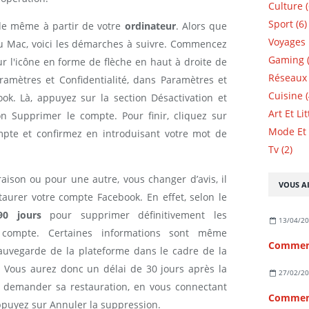
Culture (
Sport (6)
 de même à partir de votre
ordinateur
. Alors que
Voyages 
ou Mac, voici les démarches à suivre. Commencez
Gaming (
sur l'icône en forme de flèche en haut à droite de
Réseaux 
ramètres et Confidentialité, dans Paramètres et
Cuisine (
ok. Là, appuyez sur la section Désactivation et
Art Et Li
on Supprimer le compte. Pour finir, cliquez sur
Mode Et 
mpte et confirmez en introduisant votre mot de
Tv (2)
aison ou pour une autre, vous changer d’avis, il
VOUS AI
taurer votre compte Facebook. En effet, selon le
90 jours
pour supprimer définitivement les
13/04/2
 compte. Certaines informations sont même
Comment
auvegarde de la plateforme dans le cadre de la
 Vous aurez donc un délai de 30 jours après la
27/02/2
 demander sa restauration, en vous connectant
puyez sur Annuler la suppression.