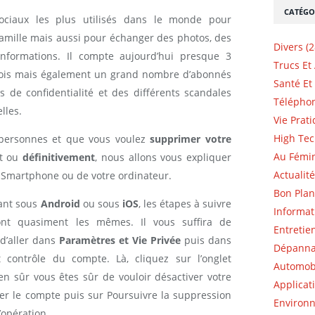
CATÉGO
ociaux les plus utilisés dans le monde pour
amille mais aussi pour échanger des photos, des
Divers (2
 informations. Il compte aujourd’hui presque 3
Trucs Et
r mois mais également un grand nombre d’abonnés
Santé Et 
de confidentialité et des différents scandales
Téléphon
lles.
Vie Prati
High Tec
s personnes et que vous voulez
supprimer votre
Au Fémin
nt ou
définitivement
, nous allons vous expliquer
Actualité
re Smartphone ou de votre ordinateur.
Bon Plan
ant sous
Android
ou sous
iOS
, les étapes à suivre
Informat
nt quasiment les mêmes. Il vous suffira de
Entretie
 d’aller dans
Paramètres et Vie Privée
puis dans
Dépannag
 contrôle du compte. Là, cliquez sur l’onglet
Automobi
en sûr vous êtes sûr de vouloir désactiver votre
Applicat
r le compte puis sur Poursuivre la suppression
Environn
’opération.