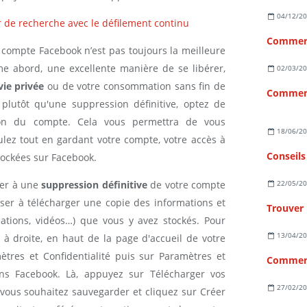
04/12/2
 de recherche avec le défilement continu
Comment
 compte Facebook n’est pas toujours la meilleure
me abord, une excellente manière de se libérer,
02/03/2
vie privée
ou de votre consommation sans fin de
Comment
plutôt qu'une suppression définitive, optez de
ion du compte. Cela vous permettra de vous
18/06/2
lez tout en gardant votre compte, votre accès à
ockées sur Facebook.
der à une
suppression définitive
de votre compte
22/05/2
nser à télécharger une copie des informations et
Trouver
ations, vidéos…) que vous y avez stockés. Pour
13/04/2
he à droite, en haut de la page d'accueil de votre
ètres et Confidentialité puis sur Paramètres et
Comment
ions Facebook. Là, appuyez sur Télécharger vos
27/02/2
 vous souhaitez sauvegarder et cliquez sur Créer