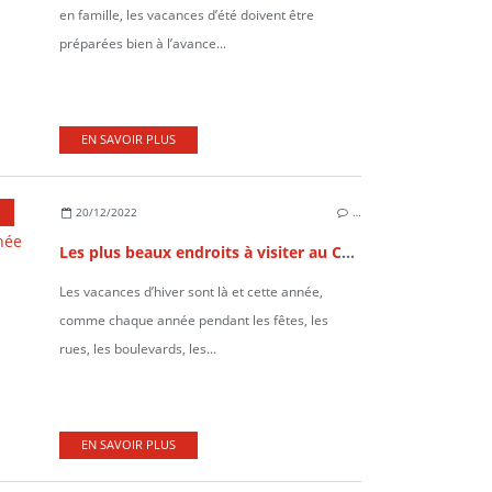
en famille, les vacances d’été doivent être
préparées bien à l’avance...
EN SAVOIR PLUS
20/12/2022
…
Les plus beaux endroits à visiter au Canada durant les fêtes de fin d'année
Les vacances d’hiver sont là et cette année,
comme chaque année pendant les fêtes, les
rues, les boulevards, les...
EN SAVOIR PLUS