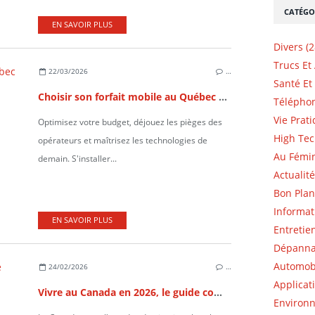
CATÉGO
EN SAVOIR PLUS
Divers (2
Trucs Et
22/03/2026
…
Santé Et 
Choisir son forfait mobile au Québec et au Canada : Guide 2026
Téléphon
Vie Prati
Optimisez votre budget, déjouez les pièges des
High Tec
opérateurs et maîtrisez les technologies de
Au Fémin
demain. S'installer...
Actualité
Bon Plan
Informat
EN SAVOIR PLUS
Entretie
Dépannag
Automobi
24/02/2026
…
Applicat
Vivre au Canada en 2026, le guide complet des meilleures provinces
Environn