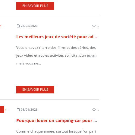
EN SAVOIR PLUS
28/02/2023
…
Les meilleurs jeux de société pour adultes du moment
Vous en avez marre des films et des séries, des
jeux vidéo et autres activités sollicitant un écran
mais vous ne...
EN SAVOIR PLUS
09/01/2023
…
Pourquoi louer un camping-car pour vos prochaines vacances d’été ?
Comme chaque année, surtout lorsque l’on part