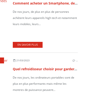
Comment acheter un Smartphone, des accessoires et des pièces détachées en ligne ?
De nos jours, de plus en plus de personnes
achètent leurs appareils high tech et notamment
leurs mobiles, leurs...
EN SAVOIR PLUS
21/03/2023
…
Quel refroidisseur choisir pour garder votre PC portable au frais ?
De nos jours, les ordinateurs portables sont de
plus en plus performants mais même les
montres de puissance peuvent...