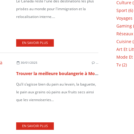
Le Canada reste l'une des destinations les plus
Culture (
prisées au monde pour l'immigration et la
Sport (6)
relocalisation interne....
Voyages 
Gaming (
Réseaux 
Cuisine (
EN SAVOIR PLUS
Art Et Li
Mode Et 
30/01/2025
…
Tv (2)
Trouver la meilleure boulangerie à Moncton
Qu’il s’agisse bien du pain au levain, la baguette,
le pain aux grains où pains aux fruits secs ainsi
que les viennoiseries...
EN SAVOIR PLUS