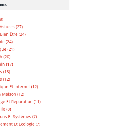
RIES
8)
 Astuces (27)
Bien Être (24)
ie (24)
que (21)
h (20)
in (17)
s (15)
s (12)
ique Et Internet (12)
n Maison (12)
e Et Réparation (11)
le (8)
ions Et Systèmes (7)
ement Et Écologie (7)