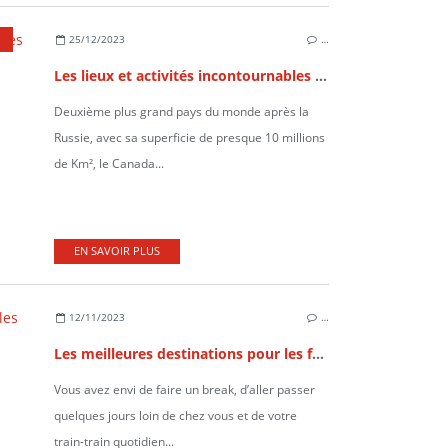
25/12/2023
…
Les lieux et activités incontournables au Canada
Deuxième plus grand pays du monde après la
Russie, avec sa superficie de presque 10 millions
de Km², le Canada...
EN SAVOIR PLUS
12/11/2023
…
Les meilleures destinations pour les fêtes de fin d’année
Vous avez envi de faire un break, d’aller passer
quelques jours loin de chez vous et de votre
train-train quotidien...