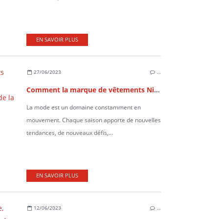
EN SAVOIR PLUS
27/06/2023
…
Comment la marque de vêtements Nile s'adapte-t-elle aux différentes saisons et aux besoins changeants de la mode ?
La mode est un domaine constamment en
mouvement. Chaque saison apporte de nouvelles
tendances, de nouveaux défis,...
EN SAVOIR PLUS
12/06/2023
…