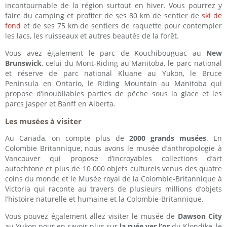
incontournable de la région surtout en hiver. Vous pourrez y
faire du camping et profiter de ses 80 km de sentier de
ski de
fond
et de ses 75 km de sentiers de raquette pour contempler
les lacs, les ruisseaux et autres beautés de la forêt.
Vous avez également le parc de Kouchibouguac au
New
Brunswick
, celui du Mont-Riding au Manitoba, le parc national
et réserve de parc national Kluane au Yukon, le Bruce
Peninsula en Ontario, le Riding Mountain au Manitoba qui
propose d’inoubliables parties de pêche sous la glace et les
parcs Jasper et Banff en Alberta.
Les musées à visiter
Au Canada, on compte plus de
2000 grands musées
. En
Colombie Britannique, nous avons le musée d’anthropologie à
Vancouver qui propose d’incroyables collections d’art
autochtone et plus de 10 000 objets culturels venus des quatre
coins du monde et le Musée royal de la Colombie-Britannique à
Victoria qui raconte au travers de plusieurs millions d’objets
l’histoire naturelle et humaine et la Colombie-Britannique.
Vous pouvez également allez visiter le musée de
Dawson City
au Yukon pour en savoir plus sur
la ruée ver l’or
du Klondike, le