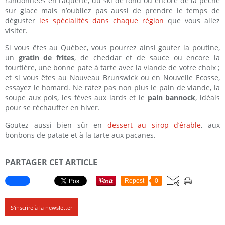
randonnées en raquette, du ski de fond ou encore de la pêche
sur glace mais n’oubliez pas aussi de prendre le temps de
déguster
les spécialités dans chaque région
que vous allez
visiter.
Si vous êtes au Québec, vous pourrez ainsi gouter la poutine,
un
gratin de frites
, de cheddar et de sauce ou encore la
tourtière, une bonne pate à tarte avec la viande de votre choix ;
et si vous êtes au Nouveau Brunswick ou en Nouvelle Ecosse,
essayez le homard. Ne ratez pas non plus le pain de viande, la
soupe aux pois, les fèves aux lards et le
pain bannock
, idéals
pour se réchauffer en hiver.
Goutez aussi bien sûr en
dessert au sirop d’érable
, aux
bonbons de patate et à la tarte aux pacanes.
PARTAGER CET ARTICLE
Repost
0
S'inscrire à la newsletter