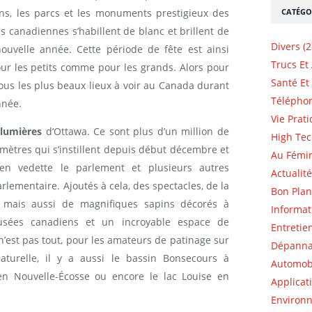
CATÉGO
ons, les parcs et les monuments prestigieux des
es canadiennes s’habillent de blanc et brillent de
Divers (2
nouvelle année. Cette période de fête est ainsi
Trucs Et
ur les petits comme pour les grands. Alors pour
Santé Et 
vous les plus beaux lieux à voir au Canada durant
Téléphon
nnée.
Vie Prati
 lumières
d’Ottawa. Ce sont plus d’un million de
High Tec
omètres qui s’instillent depuis début décembre et
Au Fémin
en vedette le parlement et plusieurs autres
Actualité
arlementaire. Ajoutés à cela, des spectacles, de la
Bon Plan
 mais aussi de magnifiques sapins décorés à
Informat
Musées canadiens et un incroyable espace de
Entretie
 n’est pas tout, pour les amateurs de patinage sur
Dépannag
turelle, il y a aussi le bassin Bonsecours à
Automobi
 en Nouvelle-Écosse ou encore le lac Louise en
Applicat
Environn