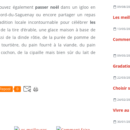
 pouvez également
passer noël
dans un igloo en
09/08/2
jord-du-Saguenay ou encore partager un repas
dition locale incontournable pour célébrer
les
13/05/2
de la tire d’érable, une glace maison à base de
ussi de la dinde rôtie, de la purée de pomme de
Comment 
 tourtière, du pain fourré à la viande, du pain
cochon, de la cipaille mais bien sûr du lait de
09/05/2
22/03/2
Repost
0
24/02/2
30/01/2