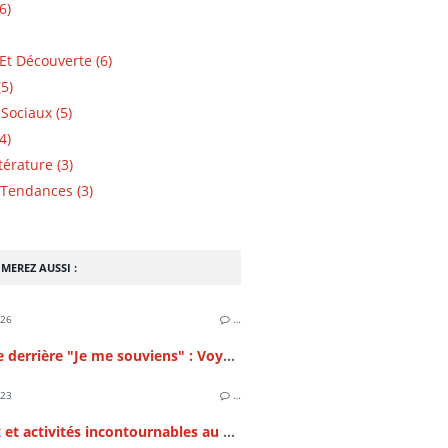
6)
Et Découverte (6)
5)
Sociaux (5)
4)
ttérature (3)
Tendances (3)
MEREZ AUSSI :
026
…
L'Énigme derrière "Je me souviens" : Voyage aux sources de l'identité du Québec
023
…
Les lieux et activités incontournables au Canada