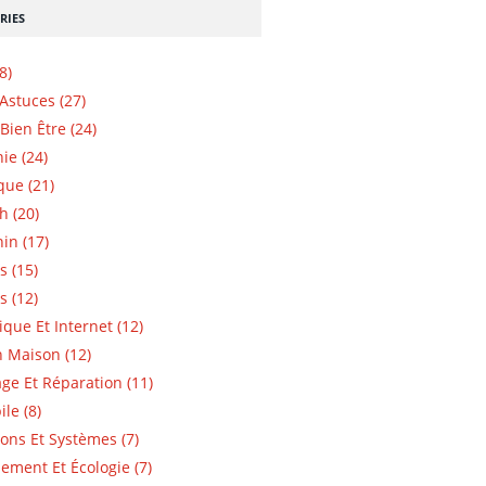
RIES
8)
 Astuces (27)
Bien Être (24)
ie (24)
que (21)
h (20)
in (17)
s (15)
s (12)
ique Et Internet (12)
n Maison (12)
e Et Réparation (11)
le (8)
ions Et Systèmes (7)
ement Et Écologie (7)