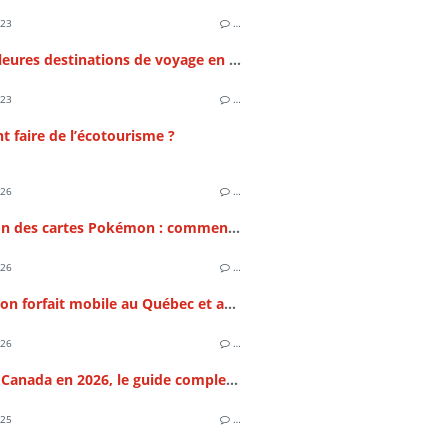
023
…
Les meilleures destinations de voyage en Amérique du sud
023
…
faire de l’écotourisme ?
026
…
Gradation des cartes Pokémon : comment augmenter la valeur de sa collection ?
026
…
Choisir son forfait mobile au Québec et au Canada : Guide 2026
026
…
Vivre au Canada en 2026, le guide complet des meilleures provinces
025
…