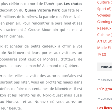
Culture (
 plus célèbres du nord de l’Amérique.
Les chutes
Sport (6)
 décoration du
Queen Victoria Park
qui fête le «
Voyages 
 3 millions de lumières, la parade des Pères Noël,
Gaming (
s en plein air. Pour rencontrer le père noël et ses
Réseaux 
lus exactement à Grouse Mountain qui se met à
Cuisine (
de fin d’année.
Art Et Li
ux et acheter de petits cadeaux à offrir à vos
Mode Et 
 de Noël
ouvrent leurs portes aux visiteurs un
Tv (2)
 populaires sont ceux de Montréal, d’Ottawa, de
ngueuil et aussi le marché Allemand du Québec.
VOUS AI
res des villes, la visite des aurores boréales est
12/02/2
 surtout pas rater. Vous en profiterez mieux dans
efois de faire des centaines de kilomètres, il est
kon et les Territoires du Nord-Ouest mais aussi
25/12/2
au Nunavut et au Nunavik où vous aurez un
leur beauté.