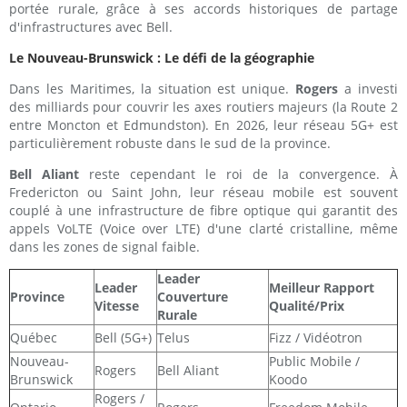
portée rurale, grâce à ses accords historiques de partage
d'infrastructures avec Bell.
Le Nouveau-Brunswick : Le défi de la géographie
Dans les Maritimes, la situation est unique.
Rogers
a investi
des milliards pour couvrir les axes routiers majeurs (la Route 2
entre Moncton et Edmundston). En 2026, leur réseau 5G+ est
particulièrement robuste dans le sud de la province.
Bell Aliant
reste cependant le roi de la convergence. À
Fredericton ou Saint John, leur réseau mobile est souvent
couplé à une infrastructure de fibre optique qui garantit des
appels VoLTE (Voice over LTE) d'une clarté cristalline, même
dans les zones de signal faible.
Leader
Leader
Meilleur Rapport
Province
Couverture
Vitesse
Qualité/Prix
Rurale
Québec
Bell (5G+)
Telus
Fizz / Vidéotron
Nouveau-
Public Mobile /
Rogers
Bell Aliant
Brunswick
Koodo
Rogers /