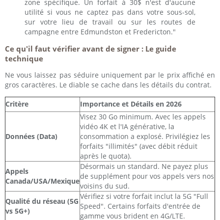
zone spécifique. Un forfait à 30$ n'est d'aucune
utilité si vous ne captez pas dans votre sous-sol,
sur votre lieu de travail ou sur les routes de
campagne entre Edmundston et Fredericton."
Ce qu'il faut vérifier avant de signer : Le guide
technique
Ne vous laissez pas séduire uniquement par le prix affiché en
gros caractères. Le diable se cache dans les détails du contrat.
Critère
Importance et Détails en 2026
Visez 30 Go minimum. Avec les appels
vidéo 4K et l'IA générative, la
Données (Data)
consommation a explosé. Privilégiez les
forfaits "illimités" (avec débit réduit
après le quota).
Désormais un standard. Ne payez plus
Appels
de supplément pour vos appels vers nos
Canada/USA/Mexique
voisins du sud.
Vérifiez si votre forfait inclut la 5G "Full
Qualité du réseau (5G
Speed". Certains forfaits d'entrée de
vs 5G+)
gamme vous brident en 4G/LTE.