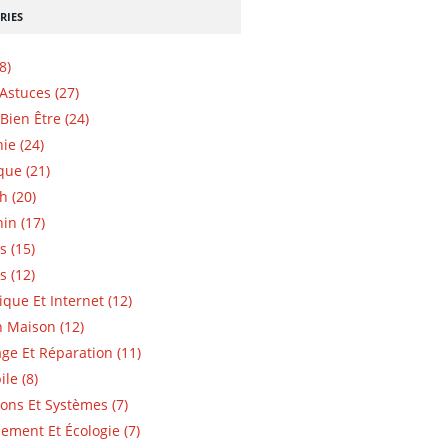
RIES
8)
 Astuces (27)
Bien Être (24)
ie (24)
que (21)
h (20)
in (17)
s (15)
s (12)
ique Et Internet (12)
n Maison (12)
e Et Réparation (11)
le (8)
ions Et Systèmes (7)
ement Et Écologie (7)