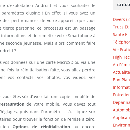
CATÉGO
me d’exploitation Android et vous souhaitez le
 paramètres d’usine ! En effet, si vous avez un
Divers (2
e des performances de votre appareil, que vous
Trucs Et
e tierce personne, ce processus est un passage
Santé Et 
les informations et de remettre votre Smartphone à
Téléphon
 une seconde jeunesse. Mais alors comment faire
Vie Prati
Android ?
High Tec
s vos données sur une carte MicroSD ou via une
Au Fémin
ne fois la réinitialisation faite, vous allez perdre
Actualité
nt vos contacts, vos photos, vos vidéos, vos
Bon Plan
Informat
Entretie
e vous êtes sûr d’avoir fait une copie complète de
Dépannag
restauration
de votre mobile. Vous devez tout
Automobi
Réglages, puis dans Paramètres. Là, cliquez sur
Applicat
ires pour trouver la fonction de remise à zéro.
Environn
lation
Options de réinitialisation
ou encore