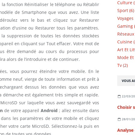
Culture (
s la fonction Réinitialiser le téléphone ou Rétablir
Sport (6)
 modèle de Smartphone que vous avez. Une liste
Voyages 
déroulez vers le bas et cliquez sur Restaurer
Gaming (
uration d'usine ou Restaurer tous les paramètres.
Réseaux 
r la suppression de toutes les données stockées
Cuisine (
pareil en cliquant sur Tout effacer. Votre mot de
Art Et Li
ous être demandé au cours du processus pour
Mode Et 
ira alors de l’introduire et de continuer.
Tv (2)
ées, vous pourrez éteindre votre mobile. En le
omme neuf, vierge de toute information et prêt à
VOUS AI
 rechargeant dessus les données que vous avez
la démarche est également très simple et rapide.
22/03/2
te MicroSD sur laquelle vous avez sauvegardé vos
on
de votre appareil
Android
; allez ensuite dans
n dans les paramètres de votre mobile et cliquez
28/01/2
her votre carte MicroSD. Sélectionnez-la puis en
ion de toutes vos données.