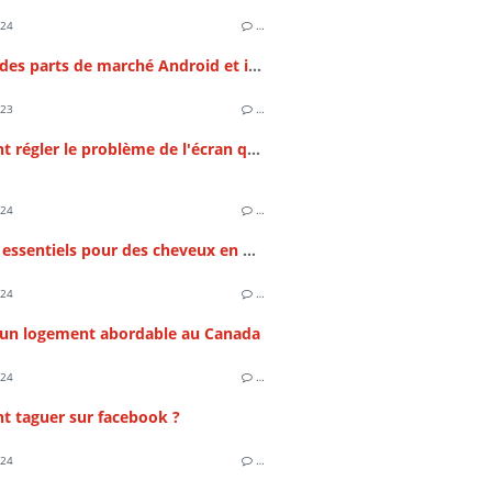
024
…
Analyse des parts de marché Android et iOS au Canada
023
…
Comment régler le problème de l'écran qui scintille sur le Galaxy S22 ?
024
…
Conseils essentiels pour des cheveux en pleine santé
024
…
 un logement abordable au Canada
024
…
 taguer sur facebook ?
024
…