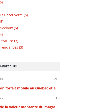
6)
Et Découverte (6)
5)
Sociaux (5)
4)
ttérature (3)
Tendances (3)
MEREZ AUSSI :
026
…
Choisir son forfait mobile au Québec et au Canada : Guide 2026
026
…
Analyse de la Valeur montante du magasinage en ligne des téléphones intelligeants en France