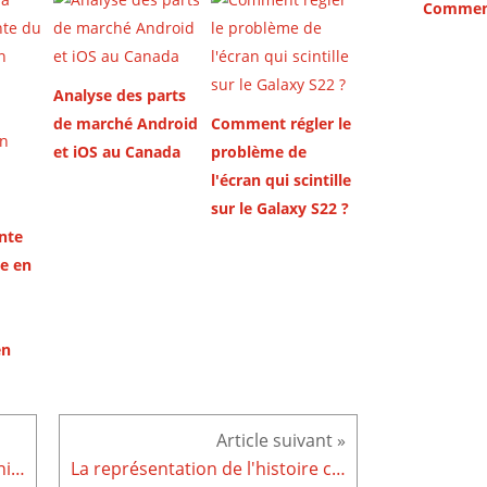
Analyse des parts
de marché Android
Comment régler le
et iOS au Canada
problème de
l'écran qui scintille
sur le Galaxy S22 ?
nte
e en
en
Comment préparer et entretenir sa voiture pour l’hiver ?
La représentation de l'histoire canadienne dans le street art