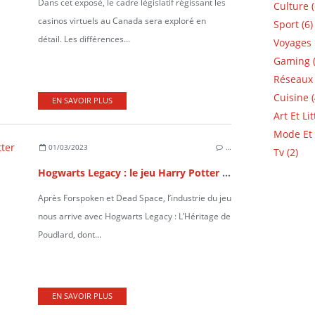
Dans cet exposé, le cadre législatif régissant les
Culture (
casinos virtuels au Canada sera exploré en
Sport (6)
détail. Les différences...
Voyages 
Gaming (
Réseaux 
Cuisine (
EN SAVOIR PLUS
Art Et Li
Mode Et 
01/03/2023
…
Tv (2)
Hogwarts Legacy : le jeu Harry Potter bat tous les records
Après Forspoken et Dead Space, l’industrie du jeu
nous arrive avec Hogwarts Legacy : L’Héritage de
Poudlard, dont...
EN SAVOIR PLUS