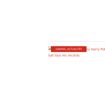
GAMING
,
ACTUALITÉS