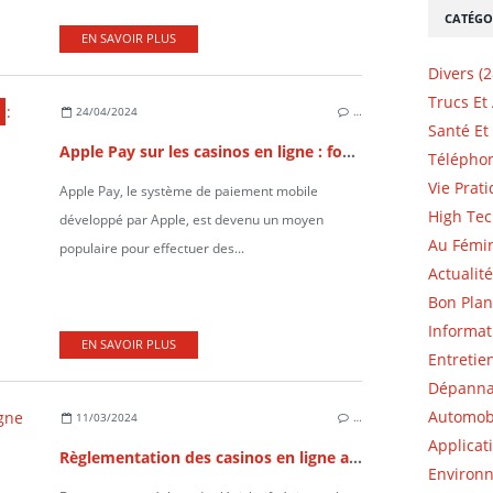
CATÉGO
EN SAVOIR PLUS
Divers (2
Trucs Et
24/04/2024
…
Santé Et 
Apple Pay sur les casinos en ligne : fonctionnement et avantages
Téléphon
Vie Prati
Apple Pay, le système de paiement mobile
High Tec
développé par Apple, est devenu un moyen
Au Fémin
populaire pour effectuer des...
Actualité
Bon Plan
Informat
EN SAVOIR PLUS
Entretie
Dépannag
Automobi
11/03/2024
…
Applicat
Règlementation des casinos en ligne au Canada
Environn