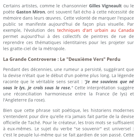
Certains artistes, comme le chansonnier
Gilles Vigneault
ou le
poète
Gaston Miron
, ont souvent fait écho à cette nécessité de
mémoire dans leurs œuvres. Cette volonté de marquer l'espace
public se manifeste aujourd'hui de façon plus visuelle. Par
exemple, l'évolution des
t
echniques d'art urbain au Canada
permet aujourd'hui à des collectifs de peintres de rue de
reprendre ces thématiques identitaires pour les projeter sur
les gratte-ciel de la métropole.
La Grande Controverse : Le "Deuxième Vers" Perdu
Pendant des décennies, une rumeur a persisté, suggérant que
la devise n'était que le début d'un poème plus long. La légende
raconte que le véritable sens serait :
"
Je me souviens que né
sous le lys, je croîs sous la rose.
"
Cette interprétation suggère
une réconciliation harmonieuse entre la France (le lys) et
l'Angleterre (la rose).
Bien que cette phrase soit poétique, les historiens modernes
s'entendent pour dire qu'elle n'a jamais fait partie de la devise
officielle de Taché. Pour le créateur, les trois mots se suffisaient
à eux-mêmes. Le sujet du verbe "se souvenir" est universel :
c'est le peuple lui-même qui se fait gardien de son passé. Cette