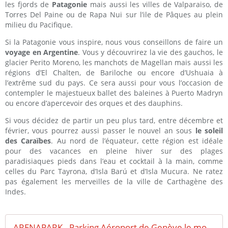
les fjords de
Patagonie
mais aussi les villes de Valparaiso, de
Torres Del Paine ou de Rapa Nui sur l’ile de Pâques au plein
milieu du Pacifique.
Si la Patagonie vous inspire, nous vous conseillons de faire un
voyage en Argentine
. Vous y découvrirez la vie des gauchos, le
glacier Perito Moreno, les manchots de Magellan mais aussi les
régions d’El Chalten, de Bariloche ou encore d’Ushuaia à
l’extrême sud du pays. Ce sera aussi pour vous l’occasion de
contempler le majestueux ballet des baleines à Puerto Madryn
ou encore d’apercevoir des orques et des dauphins.
Si vous décidez de partir un peu plus tard, entre décembre et
février, vous pourrez aussi passer le nouvel an sous
le soleil
des Caraïbes
. Au nord de l’équateur, cette région est idéale
pour des vacances en pleine hiver sur des plages
paradisiaques pieds dans l’eau et cocktail à la main, comme
celles du Parc Tayrona, d’Isla Barú et d’Isla Mucura. Ne ratez
pas également les merveilles de la ville de Carthagène des
Indes.
ARENAPARK - Parking Aéroport de Genève le moins Cher