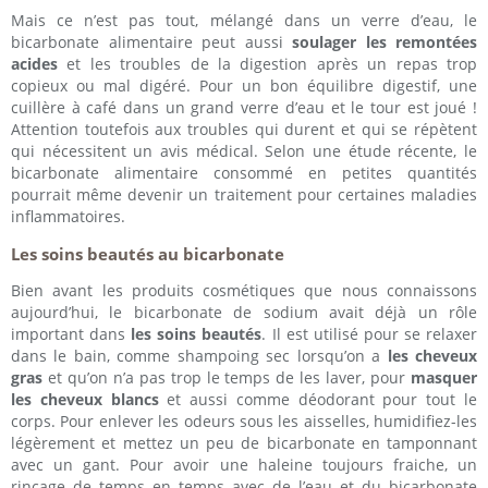
Mais ce n’est pas tout, mélangé dans un verre d’eau, le
bicarbonate alimentaire peut aussi
soulager les remontées
acides
et les troubles de la digestion après un repas trop
copieux ou mal digéré. Pour un bon équilibre digestif, une
cuillère à café dans un grand verre d’eau et le tour est joué !
Attention toutefois aux troubles qui durent et qui se répètent
qui nécessitent un avis médical. Selon une étude récente, le
bicarbonate alimentaire consommé en petites quantités
pourrait même devenir un traitement pour certaines maladies
inflammatoires.
Les soins beautés au bicarbonate
Bien avant les produits cosmétiques que nous connaissons
aujourd’hui, le bicarbonate de sodium avait déjà un rôle
important dans
les soins beautés
. Il est utilisé pour se relaxer
dans le bain, comme shampoing sec lorsqu’on a
les cheveux
gras
et qu’on n’a pas trop le temps de les laver, pour
masquer
les cheveux blancs
et aussi comme déodorant pour tout le
corps. Pour enlever les odeurs sous les aisselles, humidifiez-les
légèrement et mettez un peu de bicarbonate en tamponnant
avec un gant. Pour avoir une haleine toujours fraiche, un
rinçage de temps en temps avec de l’eau et du bicarbonate