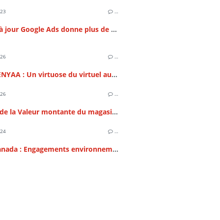
023
…
La mise à jour Google Ads donne plus de contrôle aux annonceurs
026
…
Samir BENYAA : Un virtuose du virtuel au sommet de l'IT et du SEO
026
…
Analyse de la Valeur montante du magasinage en ligne des téléphones intelligeants en France
024
…
Apple Canada : Engagements environnementaux et durables