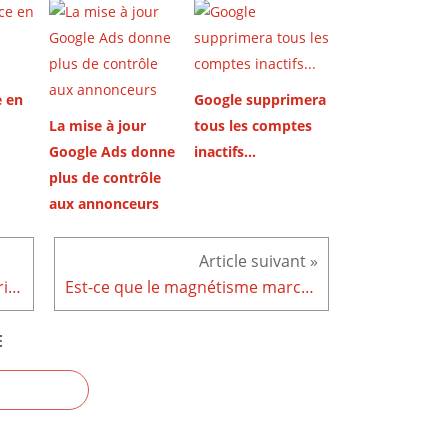
 en
Google supprimera
La mise à jour
tous les comptes
Google Ads donne
inactifs...
plus de contrôle
aux annonceurs
Trouver la meilleure boulangerie à Moncton
Est-ce que le magnétisme marche vraiment ? Une question légitime à explorer en toute honnêteté
E