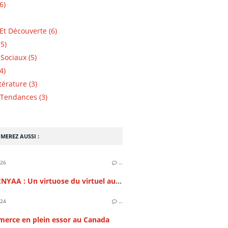
6)
Et Découverte (6)
5)
Sociaux (5)
4)
ttérature (3)
Tendances (3)
MEREZ AUSSI :
026
…
Samir BENYAA : Un virtuose du virtuel au sommet de l'IT et du SEO
024
…
merce en plein essor au Canada