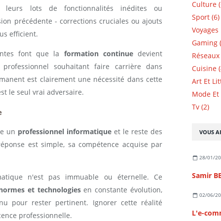
Culture (
leurs lots de fonctionnalités inédites ou
Sport (6)
ion précédente - corrections cruciales ou ajouts
Voyages 
s efficient.
Gaming (
antes font que la
formation continue
devient
Réseaux 
 professionnel souhaitant faire carrière dans
Cuisine (
rmanent est clairement une nécessité dans cette
Art Et Li
st le seul vrai adversaire.
Mode Et 
Tv (2)
e
tre un
professionnel informatique
et le reste des
VOUS AI
 réponse est simple, sa compétence acquise par
28/01/2
rmatique n'est pas immuable ou éternelle. Ce
normes et technologies
en constante évolution,
02/06/2
u pour rester pertinent. Ignorer cette réalité
L'e-com
cence professionnelle.