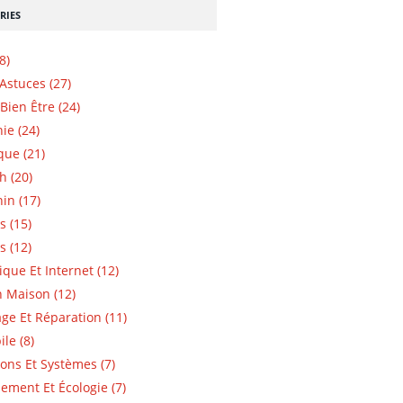
RIES
8)
 Astuces (27)
Bien Être (24)
ie (24)
que (21)
h (20)
in (17)
s (15)
s (12)
ique Et Internet (12)
n Maison (12)
e Et Réparation (11)
le (8)
ions Et Systèmes (7)
ement Et Écologie (7)