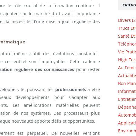
CATÉGO
e le rôle crucial de la formation continue. Il
r ajoutée sur le marché du travail, l'importance
Divers (2
et la nécessité d'une mise à jour régulière des
Trucs Et
Santé Et 
nformatique
Téléphon
Vie Prati
nature même, subit des évolutions constantes.
High Tec
 ne cessent et sont impitoyables. Cette cadence
Au Fémin
isation régulière des connaissances
pour rester
Actualité
Bon Plan
eloppe vite, poussant les
professionnels
à être
Informat
veaux développements pour s'adapter aux
Entretie
nts. Les améliorations matérielles peuvent
Dépannag
isation de nos systèmes. Des processeurs plus
Automobi
haque nouveauté apporte défis et opportunités.
Applicat
Environn
vement est perpétuel. De nouvelles versions