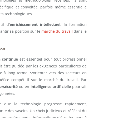
nologies et méthodologies récentes, ils sont
écifique et convoitée, parfois même essentielle
ets technologiques.
til d'
enrichissement intellectue
l, la formation
antir sa position sur le
marché du travail
dans le
ion
n continue
est essentiel pour tout professionnel
it être guidée par les exigences particulières de
ère à long terme. S'orienter vers des secteurs en
éfice compétitif sur le marché du travail. Par
ersécurité
ou en
intelligence artificielle
pourrait
çonnées.
r que la technologie progresse rapidement,
nte des savoirs. Un choix judicieux et réfléchi du
au professionnel informatique d'être toujours à