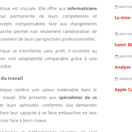
06/07/2
tinue est cruciale. Elle offre aux
informaticiens
our permanente de leurs compétences et
ncepts indispensables face aux changements
marche permet non seulement l'amélioration de
28/01/2
issement de leurs perspectives professionnelles.
ique se transforme sans arrêt, il incombe au
28/01/2
cher une adaptabilité comparable grâce à une
ssidue.
 du travail
30/04/2
atique confère une valeur indéniable dans le
travail. Elle présente aux
spécialistes de ce
r leurs aptitudes, conformes aux demandes
liore leur capacité à se faire embaucher en leur
cier face à leurs rivaux.