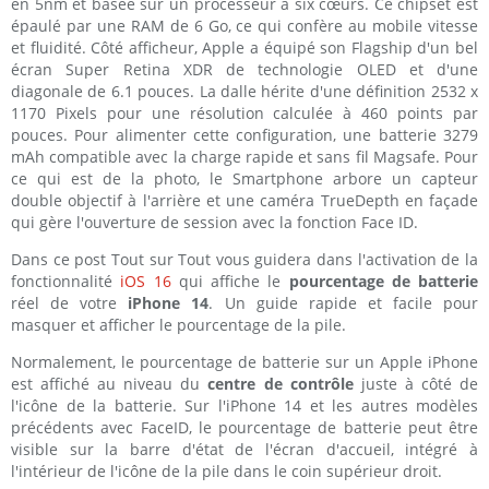
en 5nm et basée sur un processeur à six cœurs. Ce chipset est
épaulé par une RAM de 6 Go, ce qui confère au mobile vitesse
et fluidité. Côté afficheur, Apple a équipé son Flagship d'un bel
écran Super Retina XDR de technologie OLED et d'une
diagonale de 6.1 pouces. La dalle hérite d'une définition 2532 x
1170 Pixels pour une résolution calculée à 460 points par
pouces. Pour alimenter cette configuration, une batterie 3279
mAh compatible avec la charge rapide et sans fil Magsafe. Pour
ce qui est de la photo, le Smartphone arbore un capteur
double objectif à l'arrière et une caméra TrueDepth en façade
qui gère l'ouverture de session avec la fonction Face ID.
Dans ce post Tout sur Tout vous guidera dans l'activation de la
fonctionnalité
iOS 16
qui affiche le
pourcentage de batterie
réel de votre
iPhone 14
. Un guide rapide et facile pour
masquer et afficher le pourcentage de la pile.
Normalement, le pourcentage de batterie sur un Apple iPhone
est affiché au niveau du
centre de contrôle
juste à côté de
l'icône de la batterie. Sur l'iPhone 14 et les autres modèles
précédents avec FaceID, le pourcentage de batterie peut être
visible sur la barre d'état de l'écran d'accueil, intégré à
l'intérieur de l'icône de la pile dans le coin supérieur droit.