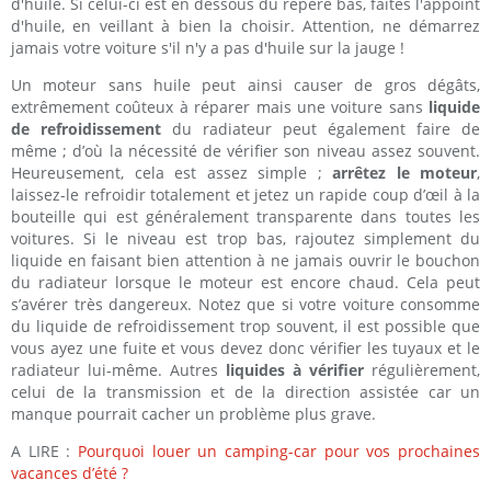
d'huile. Si celui-ci est en dessous du repère bas, faites l'appoint
d'huile, en veillant à bien la choisir. Attention, ne démarrez
jamais votre voiture s'il n'y a pas d'huile sur la jauge !
Un moteur sans huile peut ainsi causer de gros dégâts,
extrêmement coûteux à réparer mais une voiture sans
liquide
de refroidissement
du radiateur peut également faire de
même ; d’où la nécessité de vérifier son niveau assez souvent.
Heureusement, cela est assez simple ;
arrêtez le moteur
,
laissez-le refroidir totalement et jetez un rapide coup d’œil à la
bouteille qui est généralement transparente dans toutes les
voitures. Si le niveau est trop bas, rajoutez simplement du
liquide en faisant bien attention à ne jamais ouvrir le bouchon
du radiateur lorsque le moteur est encore chaud. Cela peut
s’avérer très dangereux. Notez que si votre voiture consomme
du liquide de refroidissement trop souvent, il est possible que
vous ayez une fuite et vous devez donc vérifier les tuyaux et le
radiateur lui-même. Autres
liquides à vérifier
régulièrement,
celui de la transmission et de la direction assistée car un
manque pourrait cacher un problème plus grave.
A LIRE :
Pourquoi louer un camping-car pour vos prochaines
vacances d’été ?