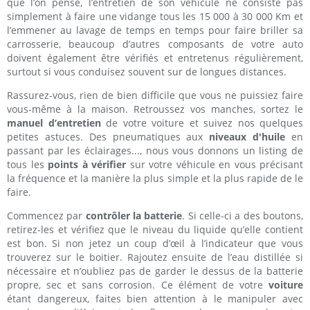
que l’on pense, l’entretien de son véhicule ne consiste pas
simplement à faire une vidange tous les 15 000 à 30 000 Km et
l’emmener au lavage de temps en temps pour faire briller sa
carrosserie, beaucoup d’autres composants de votre auto
doivent également être vérifiés et entretenus régulièrement,
surtout si vous conduisez souvent sur de longues distances.
Rassurez-vous, rien de bien difficile que vous ne puissiez faire
vous-même à la maison. Retroussez vos manches, sortez le
manuel d’entretien
de votre voiture et suivez nos quelques
petites astuces. Des pneumatiques aux
niveaux d'huile
en
passant par les éclairages..., nous vous donnons un listing de
tous les
points à vérifier
sur votre véhicule en vous précisant
la fréquence et la manière la plus simple et la plus rapide de le
faire.
Commencez par
contrôler la batterie
. Si celle-ci a des boutons,
retirez-les et vérifiez que le niveau du liquide qu’elle contient
est bon. Si non jetez un coup d’œil à l’indicateur que vous
trouverez sur le boitier. Rajoutez ensuite de l’eau distillée si
nécessaire et n’oubliez pas de garder le dessus de la batterie
propre, sec et sans corrosion. Ce élément de votre
voiture
étant dangereux, faites bien attention à le manipuler avec