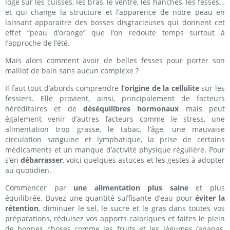
loge sur les cuisses, les bras, le ventre, les hanches, les fesses…
et qui change la structure et l’apparence de notre peau en
laissant apparaitre des bosses disgracieuses qui donnent cet
effet “peau d’orange” que l’on redoute temps surtout à
l’approche de l’été.
Mais alors comment avoir de belles fesses pour porter son
maillot de bain sans aucun complexe ?
Il faut tout d’abords comprendre
l’origine de la cellulite
sur les
fessiers. Elle provient, ainsi, principalement de facteurs
héréditaires et de
déséquilibres hormonaux
mais peut
également venir d’autres facteurs comme le stress, une
alimentation trop grasse, le tabac, l’âge, une mauvaise
circulation sanguine et lymphatique, la prise de certains
médicaments et un manque d’activité physique régulière. Pour
s’en
débarrasser
, voici quelques astuces et les gestes à adopter
au quotidien.
Commencer par
une alimentation plus saine
et plus
équilibrée. Buvez une quantité suffisante d’eau pour
éviter la
rétention
, diminuer le sel, le sucre et le gras dans toutes vos
préparations, réduisez vos apports caloriques et faites le plein
de bonnes choses comme les fruits et les légumes (ananas,