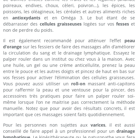
poireaux, endives, choux, cèleri, poivron…), les épices, les
poissons, les oléagineux, les céréales et autres aliments riches
en
antioxydants
et en Oméga 3. Le but étant de se
débarrasser des
cellules graisseuses
logées sur vos
fesses
et
non de perdre du poids.
Il est également recommandé pour atténuer l’effet
peau
d’orange
sur les fessiers de faire des massages afin d’améliorer
la circulation du sang et le drainage lymphatique. Essayez le
palper rouler dans un institut ou chez vous à la maison. Avec
une huile, un gel ou une crème anticellulite, prenez la peau
entre le pouce et les autres doigts et pincez de haut en bas sur
vos fesses pour activer l’élimination des cellules graisseuses.
Vous pouvez aussi utiliser un
roll-on
massant anti-capitons
pour raffermir la peau et une ventouse pour la pincer, des
accessoires très pratiques pour faire un palper rouler soi-
même lorsque l’on ne maitrise pas correctement la méthode
manuelle. Notez que pour avoir des résultats concrets, il est
important que ces massages soient faits quotidiennement.
Pour les personnes non sujettes aux
varices
, il est aussi
conseillé de faire appel à un professionnel pour un
drainage
lymphatique
. Le kinésithérapeute ou le naturopathe vous fera