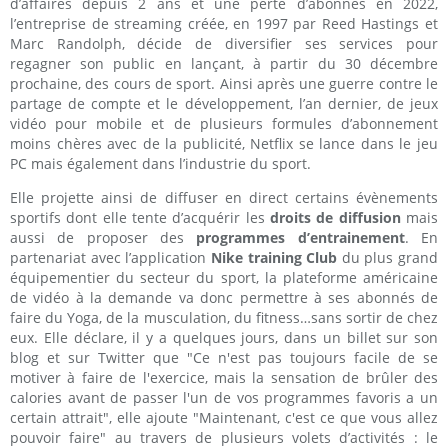
d’affaires depuis 2 ans et une perte d’abonnés en 2022,
l’entreprise de streaming créée, en 1997 par Reed Hastings et
Marc Randolph, décide de diversifier ses services pour
regagner son public en lançant, à partir du 30 décembre
prochaine, des cours de sport. Ainsi après une guerre contre le
partage de compte et le développement, l’an dernier, de jeux
vidéo pour mobile et de plusieurs formules d’abonnement
moins chères avec de la publicité, Netflix se lance dans le jeu
PC mais également dans l’industrie du sport.
Elle projette ainsi de diffuser en direct certains évènements
sportifs dont elle tente d’acquérir les
droits de diffusion
mais
aussi de proposer des
programmes d’entrainement
. En
partenariat avec l’application
Nike training Club
du plus grand
équipementier du secteur du sport, la plateforme américaine
de vidéo à la demande va donc permettre à ses abonnés de
faire du Yoga, de la musculation, du fitness…sans sortir de chez
eux. Elle déclare, il y a quelques jours, dans un billet sur son
blog et sur Twitter que "Ce n'est pas toujours facile de se
motiver à faire de l'exercice, mais la sensation de brûler des
calories avant de passer l'un de vos programmes favoris a un
certain attrait", elle ajoute "Maintenant, c'est ce que vous allez
pouvoir faire" au travers de plusieurs volets d’activités : le